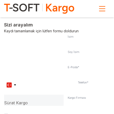
Sizi arayalım
Kaydı tamamlamak için lütfen formu doldurun
İsim
Soy İsim
E-Posta
*
Telefon
*
Kargo Firması