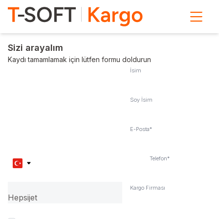
Sizi arayalım
Kaydı tamamlamak için lütfen formu doldurun
İsim
Soy İsim
E-Posta
*
Telefon
*
Kargo Firması